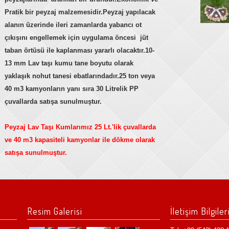
Pratik bir peyzaj malzemesidir.Peyzaj yapılacak
alanın üzerinde ileri zamanlarda yabancı ot
çıkışını engellemek için uygulama öncesi jüt
taban örtüsü ile kaplanması yararlı olacaktır.10-
13 mm Lav taşı kumu tane boyutu olarak
yaklaşık nohut tanesi ebatlarındadır.25 ton veya
40 m3 kamyonların yanı sıra 30 Litrelik PP
çuvallarda satışa sunulmuştur.
Peyzaj Lav Taşı Kumlarımız 25 Lt.'lik çuvallarda
ve 40 m3 kapasiteli kamyonlar ile dökme olarak
satışa sunulmuştur.
Resim Galerisi
İletişim Bilgiler