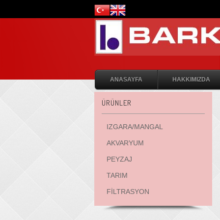
ANASAYFA
HAKKIMIZDA
ÜRÜNLER
IZGARA/MANGAL
AKVARYUM
PEYZAJ
TARIM
FİLTRASYON