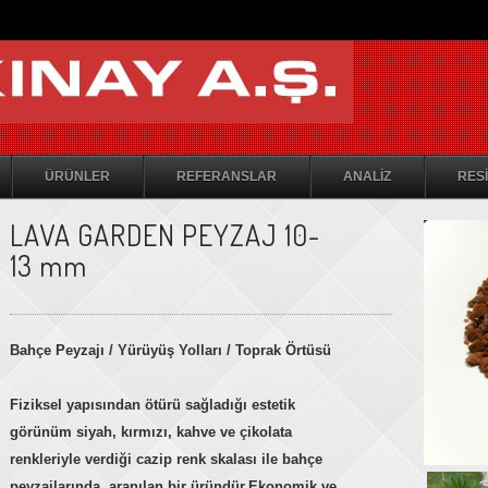
ÜRÜNLER
REFERANSLAR
ANALİZ
RESİ
LAVA GARDEN PEYZAJ 10-
13 mm
Bahçe Peyzajı / Yürüyüş Yolları / Toprak Örtüsü
Fiziksel yapısından ötürü sağladığı estetik
görünüm siyah, kırmızı, kahve ve çikolata
renkleriyle verdiği cazip renk skalası ile bahçe
peyzajlarında aranılan bir üründür.Ekonomik ve