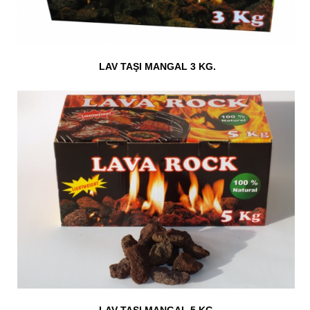
PEYZAJ
RESİM GALERİSİ
TARIM
İletişim
LAV TAŞI MANGAL 3 KG.
FİLTRASYON