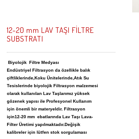
PEYZAJ
RESİM GALERİSİ
TARIM
İletişim
12-20 mm LAV TAŞI FİLTRE
SUBSTRATI
FİLTRASYON
Biyolojik Filtre Medyası
Endüstriyel Filtrasyon da özellikle balık
çiftliklerinde,Koku Ünitelerinde,Atık Su
Tesislerinde biyolojik Filtrasyon malzemesi
olarak kullanılan Lav Taşlarımız yüksek
gözenek yapısı ile Profesyonel Kullanım
için önemli bir materyeldir. Filtrasyon
için12-20 mm ebatlarında Lav Taşı Lava-
Filter Üretimi yapılmaktadır.Değişik
kalibreler için lütfen stok sorgulaması